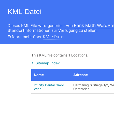
KML-Datei
Rank Math WordPre
Dieses KML File wird generiert von
Standortinformationen zur Verfügung zu stellen.
KML-Datei
Erfahre mehr über
.
This KML file contains 1 Locations.
← Sitemap Index
Name
Adresse
Infinity Dental GmbH
Hermanng 6 Stiege 1/2, Wi
Wien
Osterreich